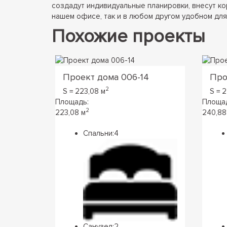
создадут индивидуальные планировки, внесут ко
нашем офисе, так и в любом другом удобном для 
Похожие проекты
Проект дома 006-14
Про
2
S = 223,08 м
S = 
Площадь:
Площа
2
223,08 м
240,88
Спальни:
4
Санузел:
2