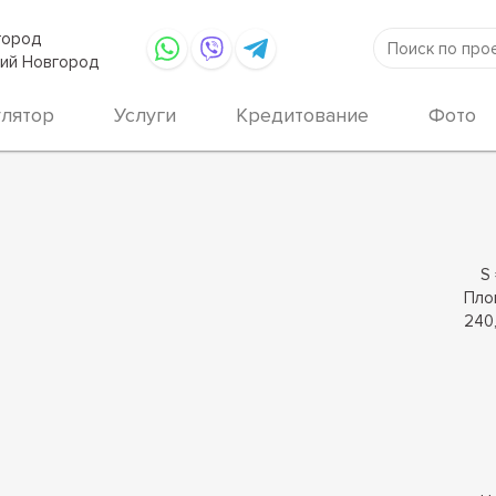
город
ий Новгород
улятор
Услуги
Кредитование
Фото
S 
Пло
240