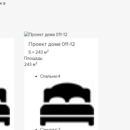
к в
Проект дома 011-12
Проект
2
S = 243 м
S = 251,
Площадь:
Площадь:
2
2
243 м
251,2З м
Спальни:
4
Сп
Санузел:
2
Са