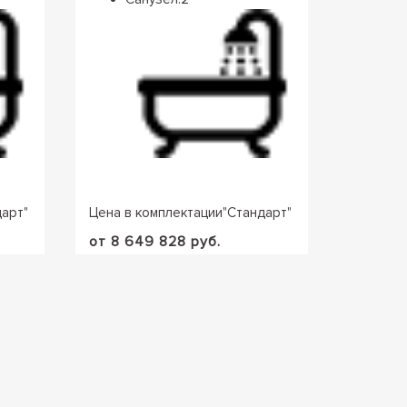
дарт
"
Цена в комплектации
"
Стандарт
"
Цена в 
от 8 649 828 руб.
от 8 94