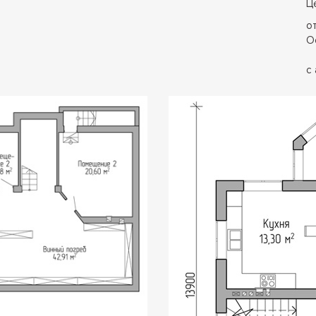
Ц
от
О
с