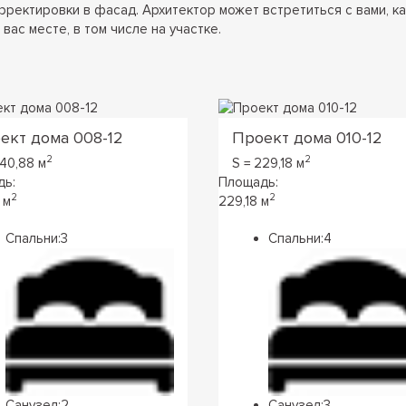
рректировки в фасад. Архитектор может встретиться с вами, ка
вас месте, в том числе на участке.
ект дома 008-12
Проект дома 010-12
2
2
240,88 м
S = 229,18 м
дь:
Площадь:
2
2
 м
229,18 м
Спальни:
3
Спальни:
4
Санузел:
2
Санузел:
3